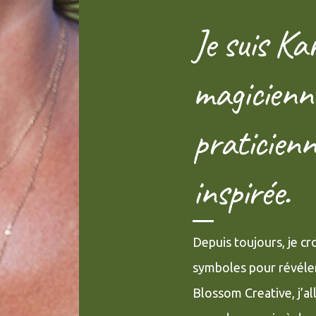
Je suis Kar
magicienn
praticienn
inspirée.
Depuis toujours, je cr
symboles pour révéle
Blossom Creative, j’all