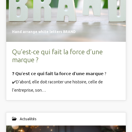
Hand arrange white letters BRAND
Qu’est-ce qui fait la force d’une
marque ?
❓ 𝗤𝘂’𝗲𝘀𝘁 𝗰𝗲 𝗾𝘂𝗶 𝗳𝗮𝗶𝘁 𝗹𝗮 𝗳𝗼𝗿𝗰𝗲 𝗱’𝘂𝗻𝗲 𝗺𝗮𝗿𝗾𝘂𝗲 ?
✔️D’abord, elle doit raconter une histoire, celle de
l’entreprise, son…
Actualités